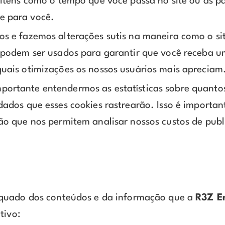
 itens como o tempo que você passa no site ou as pá
e para você.
os e fazemos alterações sutis na maneira como o s
s podem ser usados para garantir que você receba 
quais otimizações os nossos usuários mais apreciam
ortante entendermos as estatísticas sobre quantos 
dados que esses cookies rastrearão. Isso é importan
ão que nos permitem analisar nossos custos de publ
equado dos conteúdos e da informação que a
R3Z E
tivo: