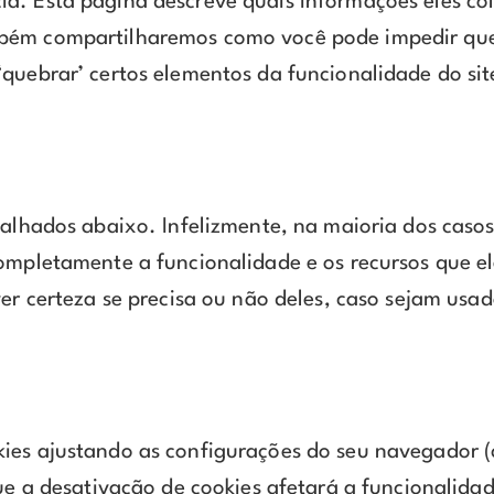
a. Esta página descreve quais informações eles co
mbém compartilharemos como você pode impedir que
quebrar’ certos elementos da funcionalidade do sit
talhados abaixo. Infelizmente, na maioria dos caso
completamente a funcionalidade e os recursos que el
ver certeza se precisa ou não deles, caso sejam usa
kies ajustando as configurações do seu navegador 
que a desativação de cookies afetará a funcionalidad